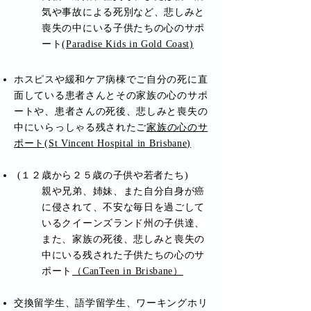
気や事故による死別など、悲しみと
喪失の中にいる子供たちの心のサポ
ート
(Paradise Kids in Gold Coast)
ホスピスや緩和ケア病棟でご自分の死に直
面している患者さんとその家族の心のサポ
ートや、患者さんの死後、悲しみと喪失の
中にいらっしゃる残されたご
家族の心のサ
ポート(St Vincent Hospital in Brisbane)
(１２歳から２５歳の子供や若者たち)
親や兄弟、姉妹、また自分自身が癌
に侵されて、不安な毎日を過ごして
いるクイーンズランド州の子供達、
また、家族の死後、悲しみと喪失の
中にいる残された子供たちの心のサ
ポート
（CanTeen in Brisbane）
交換留学生、語学留学生、ワーキングホリ