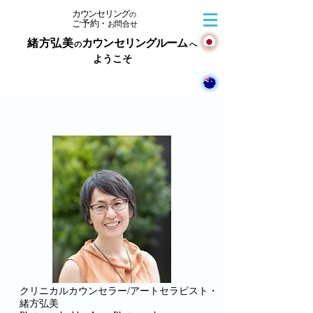
カウンセリング
の
​ご予
約
・
お
問合せ
緒方弘美
カウンセリングルーム
の
へ
ようこそ
クリニカルカウンセラー/アートセラピスト・
緒方弘美